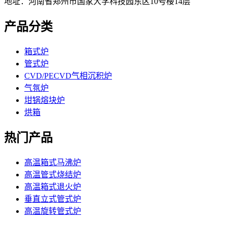
地址：河南省郑州市国家大学科技园东区10号楼14层
产品分类
箱式炉
管式炉
CVD/PECVD气相沉积炉
气氛炉
坩锅熔块炉
烘箱
热门产品
高温箱式马沸炉
高温管式烧结炉
高温箱式退火炉
垂直立式管式炉
高温旋转管式炉