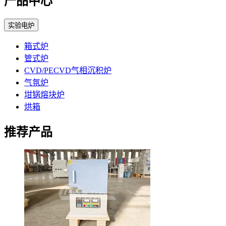
产品中心
实验电炉
箱式炉
管式炉
CVD/PECVD气相沉积炉
气氛炉
坩锅熔块炉
烘箱
推荐产品