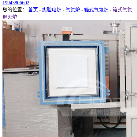
19943806602
您的位置：
首页
-
实验电炉
-
气氛炉
-
箱式气氛炉
-
箱式气氛
退火炉