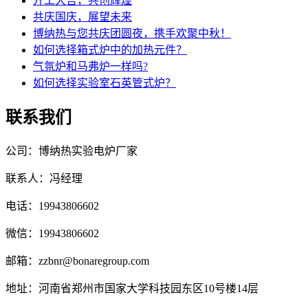
开工大吉，共创辉煌
共庆国庆，展望未来
博纳热与您共庆团圆夜，携手欢聚中秋！
如何选择箱式炉中的加热元件？
气氛炉和马弗炉一样吗?
如何选择实验室石英管式炉？
联系我们
公司：博纳热实验电炉厂家
联系人：冯经理
电话：19943806602
微信：19943806602
邮箱：zzbnr@bonaregroup.com
地址：河南省郑州市国家大学科技园东区10号楼14层