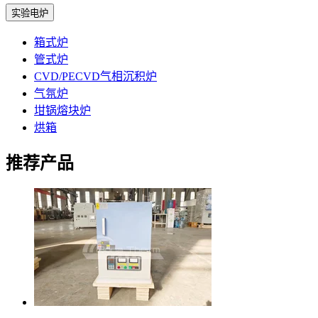
实验电炉
箱式炉
管式炉
CVD/PECVD气相沉积炉
气氛炉
坩锅熔块炉
烘箱
推荐产品