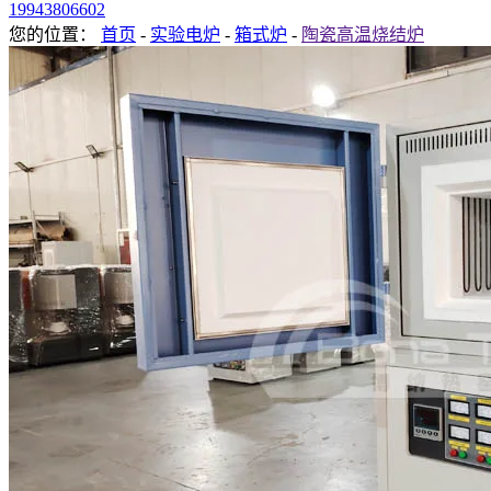
19943806602
您的位置：
首页
-
实验电炉
-
箱式炉
-
陶瓷高温烧结炉