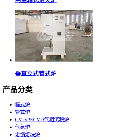
高温箱式退火炉
垂直立式管式炉
产品分类
箱式炉
管式炉
CVD/PECVD气相沉积炉
气氛炉
坩锅熔块炉