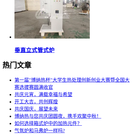
垂直立式管式炉
热门文章
第一届"博纳热杯"大学生热处理创新创业大赛暨全国大
赛选拔赛圆满收官
共庆元宵，满载幸福与希望
开工大吉，共创辉煌
共庆国庆，展望未来
博纳热与您共庆团圆夜，携手欢聚中秋！
如何选择箱式炉中的加热元件？
气氛炉和马弗炉一样吗?