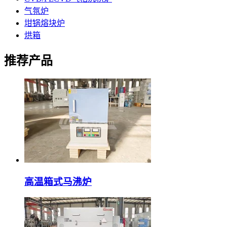
气氛炉
坩锅熔块炉
烘箱
推荐产品
高温箱式马沸炉