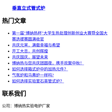
垂直立式管式炉
热门文章
第一届"博纳热杯"大学生热处理创新创业大赛暨全国大
赛选拔赛圆满收官
共庆元宵，满载幸福与希望
开工大吉，共创辉煌
共庆国庆，展望未来
博纳热与您共庆团圆夜，携手欢聚中秋！
如何选择箱式炉中的加热元件？
气氛炉和马弗炉一样吗?
如何选择实验室石英管式炉？
联系我们
公司：博纳热实验电炉厂家