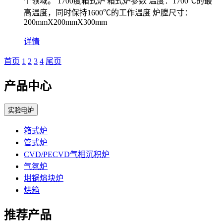
个领域。 1700度箱式炉 箱式炉参数 温度：1700℃的最
高温度，同时保持1600℃的工作温度 炉膛尺寸：
200mmX200mmX300mm
详情
首页
1
2
3
4
尾页
产品中心
实验电炉
箱式炉
管式炉
CVD/PECVD气相沉积炉
气氛炉
坩锅熔块炉
烘箱
推荐产品