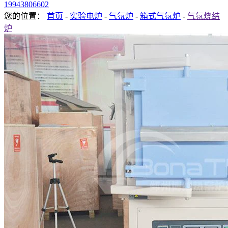
19943806602
您的位置：
首页
-
实验电炉
-
气氛炉
-
箱式气氛炉
-
气氛烧结
炉