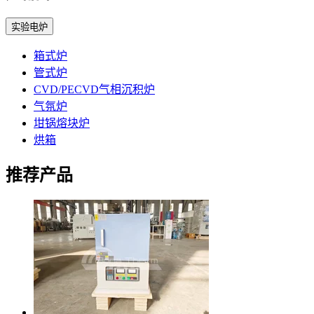
实验电炉
箱式炉
管式炉
CVD/PECVD气相沉积炉
气氛炉
坩锅熔块炉
烘箱
推荐产品