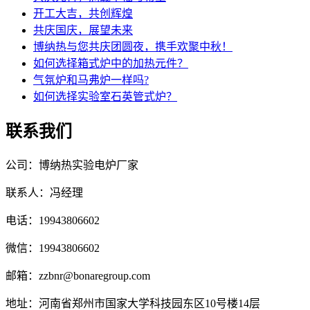
开工大吉，共创辉煌
共庆国庆，展望未来
博纳热与您共庆团圆夜，携手欢聚中秋！
如何选择箱式炉中的加热元件？
气氛炉和马弗炉一样吗?
如何选择实验室石英管式炉？
联系我们
公司：博纳热实验电炉厂家
联系人：冯经理
电话：19943806602
微信：19943806602
邮箱：zzbnr@bonaregroup.com
地址：河南省郑州市国家大学科技园东区10号楼14层